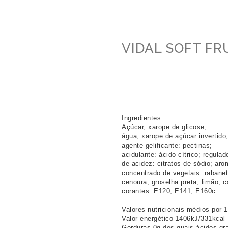
VIDAL SOFT FRU
Ingredientes: 
Açúcar, xarope de glicose, 
água, xarope de açúcar invertido;
agente gelificante: pectinas; 
acidulante: ácido cítrico; regulad
de acidez: citratos de sódio; aro
concentrado de vegetais: rabanet
cenoura, groselha preta, limão, c
corantes: E120, E141, E160c.
Valores nutricionais médios por 
Valor energético 1406kJ/331kcal 
Gorduras 0g dos quais ácidos gr