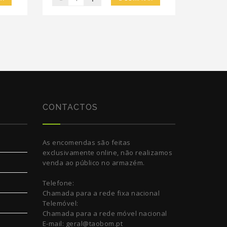
CONTACTOS
As encomendas são feitas
exclusivamente online, não realizamos
venda ao público no armazém.
Telefone:
Chamada para a rede fixa nacional
Telemóvel:
Chamada para a rede móvel nacional
E-mail: geral@taobom.pt