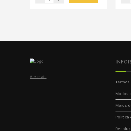
INFO
Ver mais
Termos 
Modos 
Meios d
Politica
Resoluç