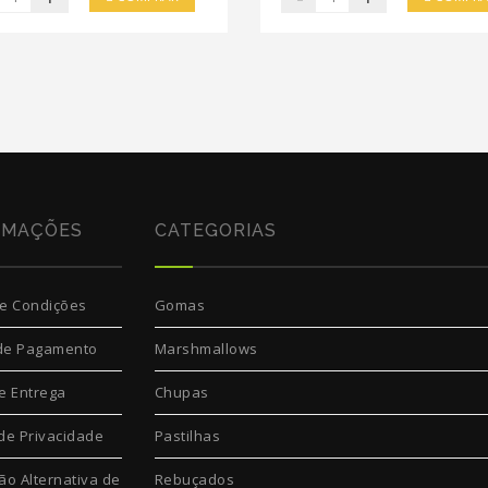
RMAÇÕES
CATEGORIAS
e Condições
Gomas
de Pagamento
Marshmallows
e Entrega
Chupas
 de Privacidade
Pastilhas
ão Alternativa de
Rebuçados