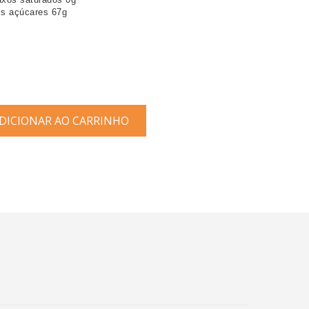
is açúcares 67g 
ICIONAR AO CARRINHO