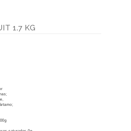
IT 1.7 KG
 
or 
mas; 
e, 
ártamo; 
100g 
axos saturados 0g