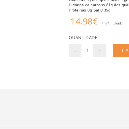
Hidratos de carbono 81g dos qua
Proteínas 0g Sal 0,35g
14.98€
* IVA incluído
QUANTIDADE
-
+
AD