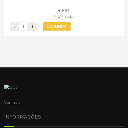
5.88€
* IVA incluído
-
+
COMPRAR
Ver mais
INFORMAÇÕES