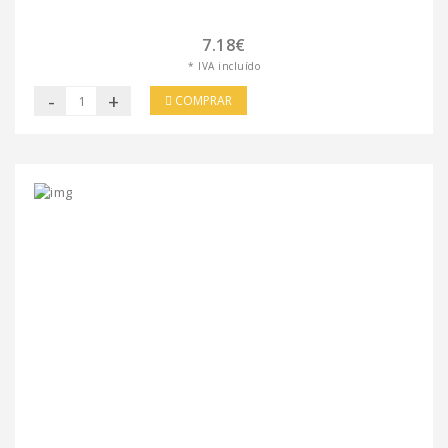
7.18€
* IVA incluído
-
+
COMPRAR