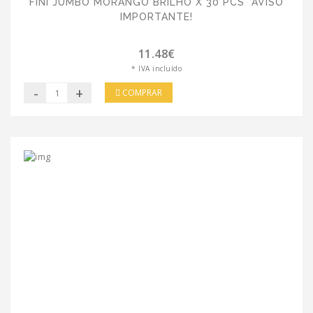
FINI JUMBO MORANGO BRILHO X 30 PCS *AVISO
IMPORTANTE!
11.48€
* IVA incluído
-
+
COMPRAR