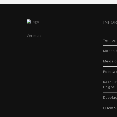
INFO
Ver mais
Termos 
Modos 
Meios d
Politica
Resoluç
Litígios
Devolu
Quem S