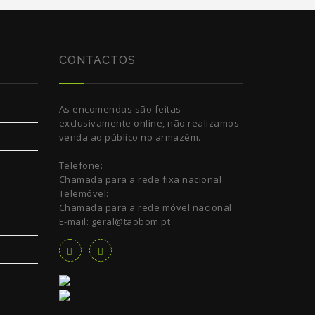
CONTACTOS
As encomendas são feitas
exclusivamente online, não realizamos
venda ao público no armazém.
Telefone:
Chamada para a rede fixa nacional
Telemóvel:
Chamada para a rede móvel nacional
E-mail: geral@taobom.pt