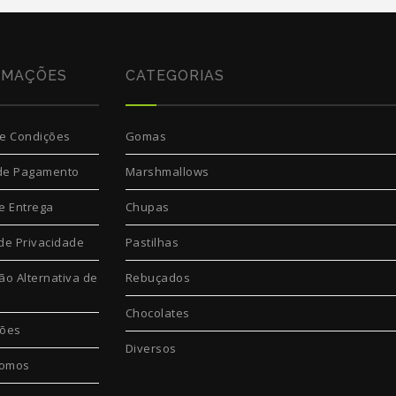
RMAÇÕES
CATEGORIAS
e Condições
Gomas
de Pagamento
Marshmallows
e Entrega
Chupas
 de Privacidade
Pastilhas
ão Alternativa de
Rebuçados
Chocolates
ções
Diversos
omos