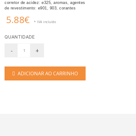
corretor de acidez: e325, aromas, agentes 
de revestimento: e901, 903, corantes
5.88€
* IVA incluído
QUANTIDADE
-
+
ADICIONAR AO CARRINHO