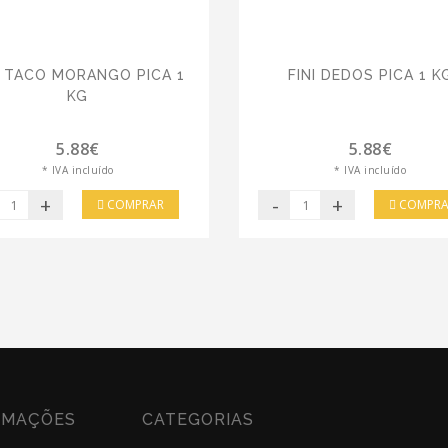
I TACO MORANGO PICA 1
FINI DEDOS PICA 1 K
KG
5.88€
5.88€
* IVA incluído
* IVA incluído
+
-
+
COMPRAR
COMPRA
RMAÇÕES
CATEGORIAS