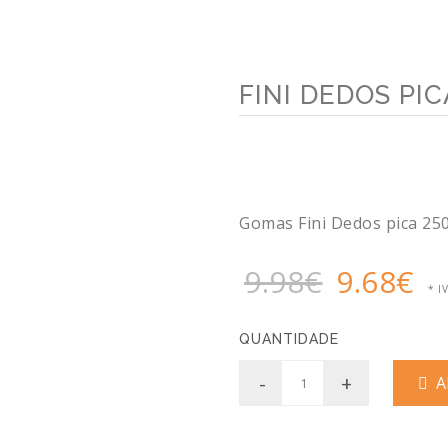
FINI DEDOS PIC
Gomas Fini Dedos pica 25
9.98€
9.68€
* I
QUANTIDADE
-
+
AD