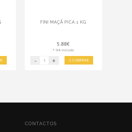
G
FINI MAÇÃ PICA 1 KG
5.88€
* IVA incluído
-
+
R
COMPRAR
CONTACTOS