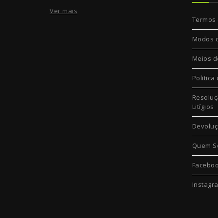
Ver mais
Termos 
Modos 
Meios d
Politica
Resoluç
Litígios
Devolu
Quem S
Facebo
Instagr