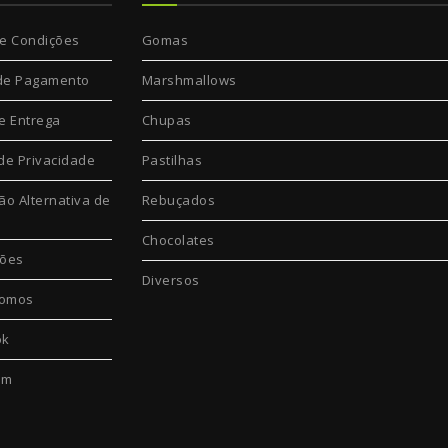
e Condições
Gomas
de Pagamento
Marshmallows
e Entrega
Chupas
 de Privacidade
Pastilhas
ão Alternativa de
Rebuçados
Chocolates
ções
Diversos
omos
ok
am