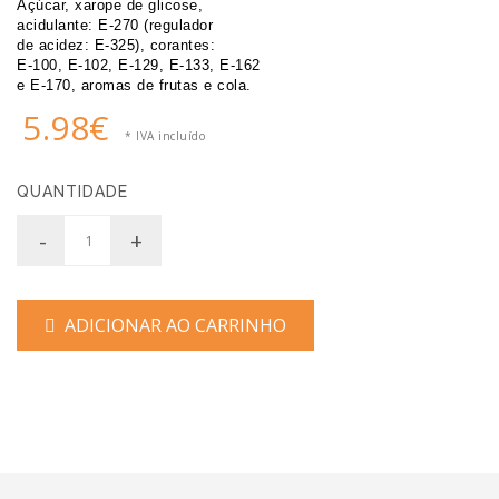
Açúcar, xarope de glicose, 
acidulante: E-270 (regulador 
de acidez: E-325), corantes: 
E-100, E-102, E-129, E-133, E-162 
e E-170, aromas de frutas e cola.
5.98€
* IVA incluído
QUANTIDADE
-
+
ADICIONAR AO CARRINHO