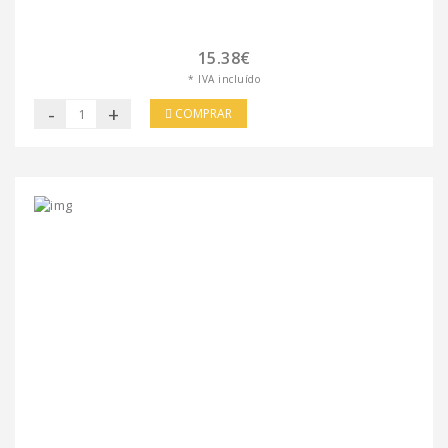
15.38€
* IVA incluído
-
+
COMPRAR