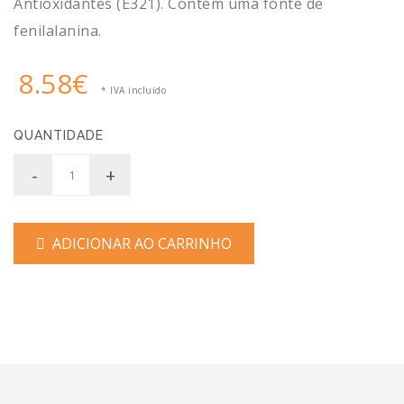
Antioxidantes (E321). Contém uma fonte de
fenilalanina.
8.58€
* IVA incluído
QUANTIDADE
-
+
ADICIONAR AO CARRINHO