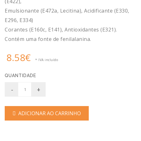
(E422),
Emulsionante (E472a, Lecitina), Acidificante (E330,
E296, E334)
Corantes (E160c, E141), Antioxidantes (E321).
Contém uma fonte de fenilalanina.
8.58€
* IVA incluído
QUANTIDADE
-
+
ADICIONAR AO CARRINHO