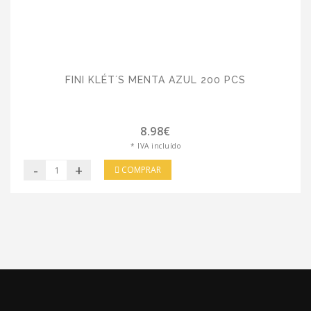
FINI KLÉT´S MENTA AZUL 200 PCS
8.98€
* IVA incluído
-
+
COMPRAR