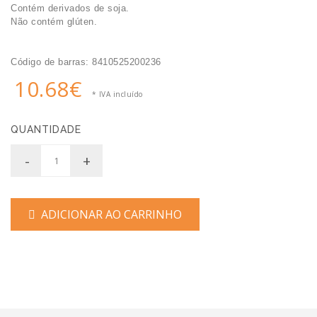
Contém derivados de soja.
Não contém glúten.
Código de barras: 8410525200236
10.68€
* IVA incluído
QUANTIDADE
-
+
ADICIONAR AO CARRINHO