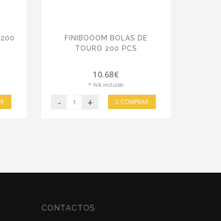
 200
FINIBOOOM BOLAS DE
TOURO 200 PCS
10.68€
* IVA incluído
-
+
R
COMPRAR
CONTACTOS