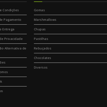
e Condições
Gomas
de Pagamento
Marshmallows
e Entrega
Chupas
 de Privacidade
Pastilhas
ão Alternativa de
Rebuçados
Chocolates
ções
Diversos
omos
ok
am