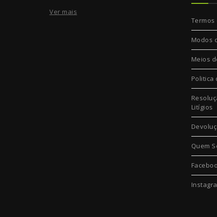
Ver mais
Termos 
Modos 
Meios d
Politica
Resoluç
Litígios
Devolu
Quem S
Facebo
Instagr