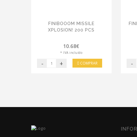
FINIBOOOM MISSILE
FI
XPLOSION! 200 PCS
10.68€
* IVA incluído
-
+
-
COMPRAR
INFO