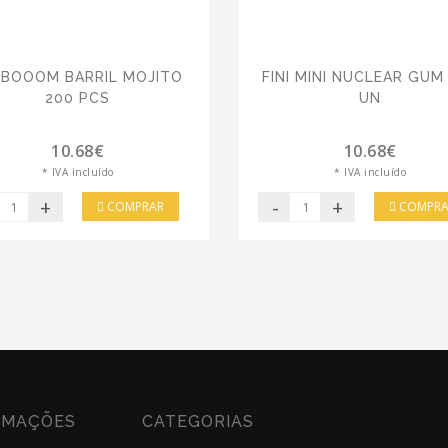
NIBOOOM BARRIL MOJITO
FINI MINI NUCLEAR GUM
200 PCS
UN
10.68€
10.68€
* IVA incluído
* IVA incluído
+
-
+
COMPRAR
COMPRA
RMAÇÕES
CATEGORIAS