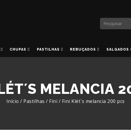
CHUPAS
PASTILHAS
REBUÇADOS
SALGADOS
KLÉT´S MELANCIA 2
Início
/
Pastilhas
/
Fini
/
Fini Klét´s melancia 200 pcs