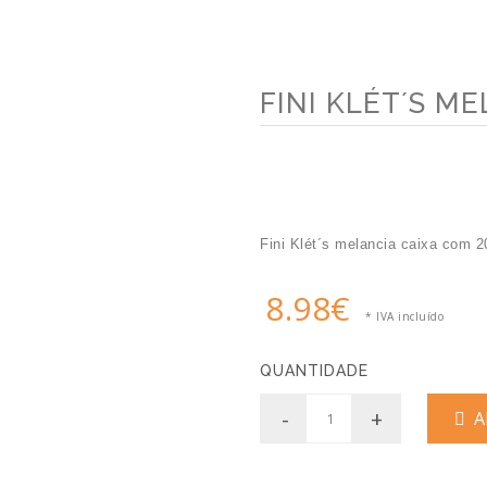
FINI KLÉT´S ME
Fini Klét´s melancia caixa com 2
8.98€
* IVA incluído
QUANTIDADE
-
+
AD