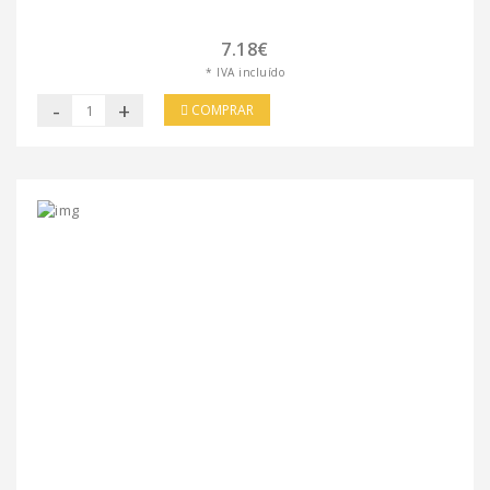
7.18€
* IVA incluído
-
+
COMPRAR