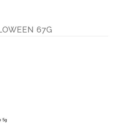
LLOWEEN 67G
:
o 5g