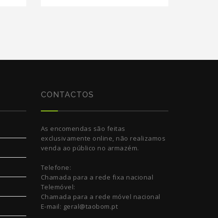
CONTACTOS
As encomendas são feitas
exclusivamente online, não realizamos
venda ao público no armazém.
Telefone:
Chamada para a rede fixa nacional
Telemóvel:
Chamada para a rede móvel nacional
E-mail: geral@taobom.pt