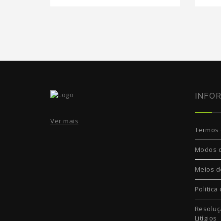
INFO
Ver mais
Termos 
Modos 
Meios d
Politica
Resoluç
Litígios