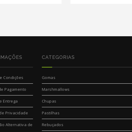
RMAÇÕES
CATEGORIAS
e Condições
Gomas
de Pagamento
Marshmallows
e Entrega
Chupas
 de Privacidade
Pastilhas
ão Alternativa de
Rebuçados