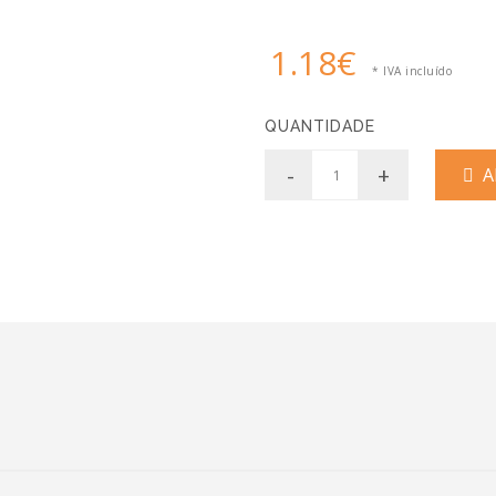
1.18€
* IVA incluído
QUANTIDADE
-
+
AD