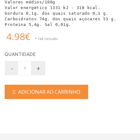
Valores médios/100g 
Valor energético 1331 kJ - 318 kcal. 
Gordura 0,1g. dos quais saturado 0,1 g. 
Carboidratos 74g. dos quais açúcares 53 g. 
Proteína 5,4g. Sal 0,01g.
4.98€
* IVA incluído
QUANTIDADE
-
+
ADICIONAR AO CARRINHO